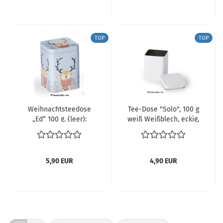
TOP
TOP
Weihnachtsteedose
Tee-Dose "Solo", 100 g
„Ed“ 100 g. (leer):
weiß Weißblech, eckig,
Stülpdeckel, matt 7,3 x
7,3 x 10 cm
5,90 EUR
4,90 EUR