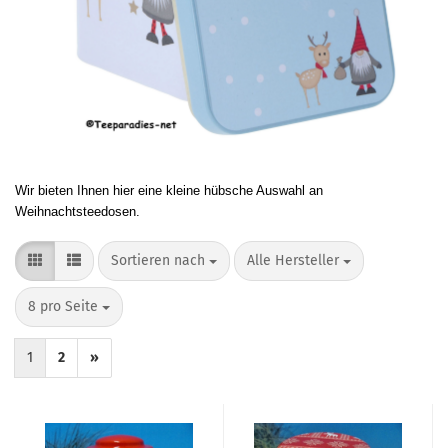
Wir bieten Ihnen hier eine kleine hübsche Auswahl an
Weihnachtsteedosen.
Sortieren nach
pro Seite
Sortieren nach
Alle Hersteller
pro Seite
8 pro Seite
1
2
»