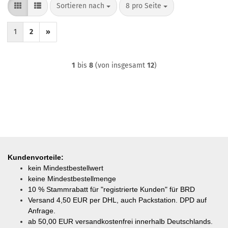
Sortieren nach
pro Seite
Sortieren nach
8 pro Seite
1
2
»
1
bis
8
(von insgesamt
12
)
Kundenvorteile:
kein Mindestbestellwert
keine Mindestbestellmenge
10 % Stammrabatt für "registrierte Kunden" für BRD
Versand 4,50 EUR per DHL, auch Packstation. DPD auf
Anfrage.
ab
50,00 EUR versandkostenfrei innerhalb Deutschlands.