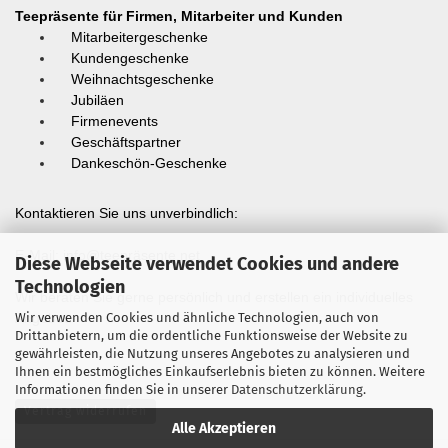
Teepräsente für Firmen, Mitarbeiter und Kunden
Mitarbeitergeschenke
Kundengeschenke
Weihnachtsgeschenke
Jubiläen
Firmenevents
Geschäftspartner
Dankeschön-Geschenke
Kontaktieren Sie uns unverbindlich:
E-Mail:
info@teepräsente.net
Diese Webseite verwendet Cookies und andere
Technologien
Wir beraten Sie gerne persönlich und erstellen ein individuelles
Wir verwenden Cookies und ähnliche Technologien, auch von
Angebot.
Drittanbietern, um die ordentliche Funktionsweise der Website zu
gewährleisten, die Nutzung unseres Angebotes zu analysieren und
Ihnen ein bestmögliches Einkaufserlebnis bieten zu können. Weitere
Informationen finden Sie in unserer
Datenschutzerklärung
.
Vertrag widerrufen
Alle Akzeptieren