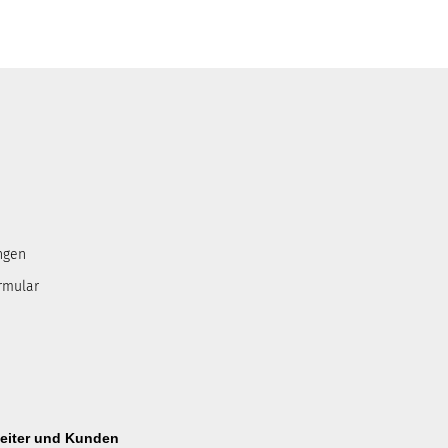
ngen
rmular
beiter und Kunden