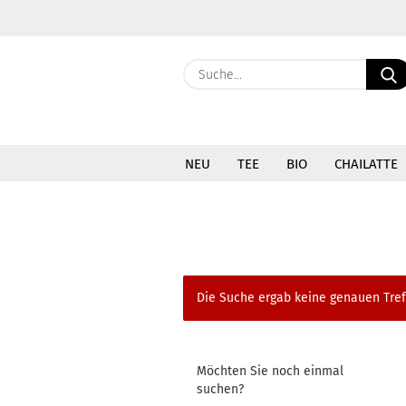
NEU
TEE
BIO
CHAILATTE
»
»
Startseite
Schlürfel
Grüner Tee -
Die Suche ergab keine genauen Tref
MÖCHTEN
Möchten Sie noch einmal
SIE
suchen?
NOCH