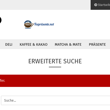
Startseit
Sprache auswählen
Suche...
E-Mail
DELI
KAFFEE & KAKAO
MATCHA & MATE
PRÄSENTE
Passwort
 Schlürf Tee
ERWEITERTE SUCHE
Konto erstellen
fer.
Passwort vergessen