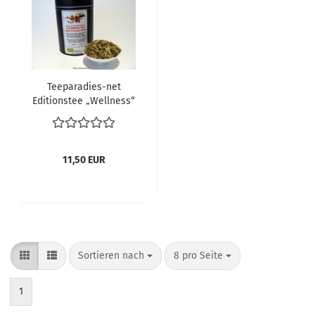
Teeparadies-net
Editionstee „Wellness“
Ayuvitalischer
Tee®Innere
Gelassenheit Bio 100
g. in Dose
11,50 EUR
Sortieren nach
pro Seite
Sortieren nach
8 pro Seite
1