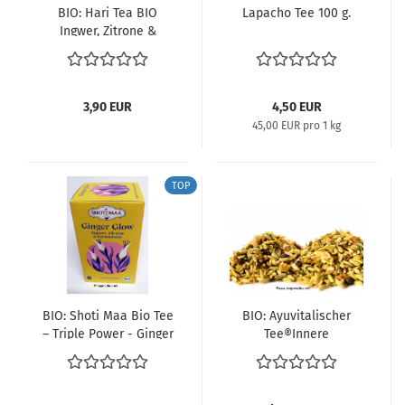
BIO: Hari Tea BIO
Lapacho Tee 100 g.
Ingwer, Zitrone &
Kurkuma - Geistesblitz
~ 10 x 2 g in der Box
(20 g.) MHD-Ware
3,90 EUR
4,50 EUR
45,00 EUR pro 1 kg
TOP
BIO: Shoti Maa Bio Tee
BIO: Ayuvitalischer
– Triple Power - Ginger
Tee®Innere
Glow - BIO Ingwer,
Gelassenheit
Zitrone & Kardamom ~
16 x 2 g in der Box