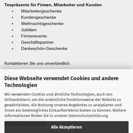
Teepräsente für Firmen, Mitarbeiter und Kunden
Mitarbeitergeschenke
Kundengeschenke
Weihnachtsgeschenke
Jubiläen
Firmenevents
Geschäftspartner
Dankeschön-Geschenke
Kontaktieren Sie uns unverbindlich:
E-Mail:
info@teepräsente.net
Diese Webseite verwendet Cookies und andere
Technologien
Wir beraten Sie gerne persönlich und erstellen ein individuelles
Wir verwenden Cookies und ähnliche Technologien, auch von
Angebot.
Drittanbietern, um die ordentliche Funktionsweise der Website zu
gewährleisten, die Nutzung unseres Angebotes zu analysieren und
Ihnen ein bestmögliches Einkaufserlebnis bieten zu können. Weitere
Informationen finden Sie in unserer
Datenschutzerklärung
.
Vertrag widerrufen
Alle Akzeptieren