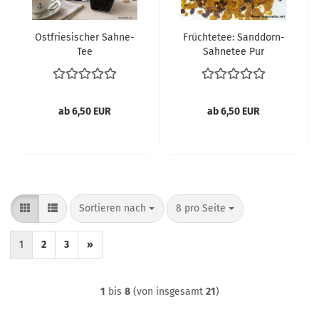
Ostfriesischer Sahne-
Früchtetee: Sanddorn-
Tee
Sahnetee Pur
ab 6,50 EUR
ab 6,50 EUR
Sortieren nach
pro Seite
Sortieren nach
8 pro Seite
1
2
3
»
1
bis
8
(von insgesamt
21
)