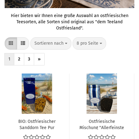
Hier bieten wir Ihnen eine große Auswahl an ostfriesischen
Teesorten, alle Sorten sind original aus "dem Teeland
Ostfriesland".
Sortieren nach
pro Seite
Sortieren nach
8 pro Seite
1
2
3
»
BIO: Ostfriesischer
Ostfriesische
Sanddorn Tee Pur
Mischung "Allerfeinste
Auslese"