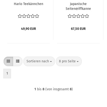
Hario Teekännchen
Japanische
Seitengriffkanne
(Kyusu) 360 ml.
49,90 EUR
67,50 EUR
Sortieren nach
pro Seite
Sortieren nach
8 pro Seite
1
1
bis
8
(von insgesamt
8
)