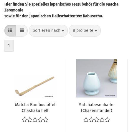
Hier finden Sie spezielles japanisches Teezubehör für die Matcha
Zeremonie
sowie für den japanischen Halbschattentee: Kabusecha.
Sortieren nach
pro Seite
Sortieren nach
8 pro Seite
1
Matcha Bambuslöffel
Matchabesenhalter
Chashaku hell
(Chasenständer)
hellblau