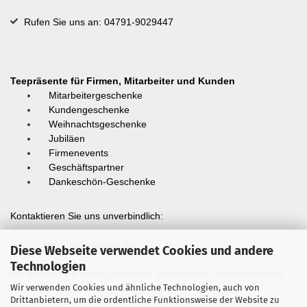
Rufen Sie uns an: 04791-9029447
Teepräsente für Firmen, Mitarbeiter und Kunden
Mitarbeitergeschenke
Kundengeschenke
Weihnachtsgeschenke
Jubiläen
Firmenevents
Geschäftspartner
Dankeschön-Geschenke
Kontaktieren Sie uns unverbindlich:
E-Mail:
info@teepräsente.net
Diese Webseite verwendet Cookies und andere
Technologien
Wir beraten Sie gerne persönlich und erstellen ein individuelles
Wir verwenden Cookies und ähnliche Technologien, auch von
Angebot.
Drittanbietern, um die ordentliche Funktionsweise der Website zu