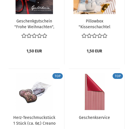
Geschenkgutschein
Pillowbox
"Frohe Weihnachten",
"Kissenschachtel
schwarz
Schneemann"
Verpackungsidee
1,50 EUR
1,50 EUR
TOP
TOP
Herz-Teeschmuckstück
Geschenkservice
1 Stück (ca. 6g.) Creano