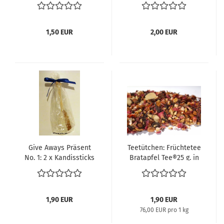
1,50 EUR
2,00 EUR
Give Aways Präsent
Teetütchen: Früchtetee
No. 1: 2 x Kandissticks
Bratapfel Tee®25 g. in
in Tüte
Zipbeutel durchsichtig
mit
Weihnachtsaufkleber
1,90 EUR
1,90 EUR
76,00 EUR pro 1 kg