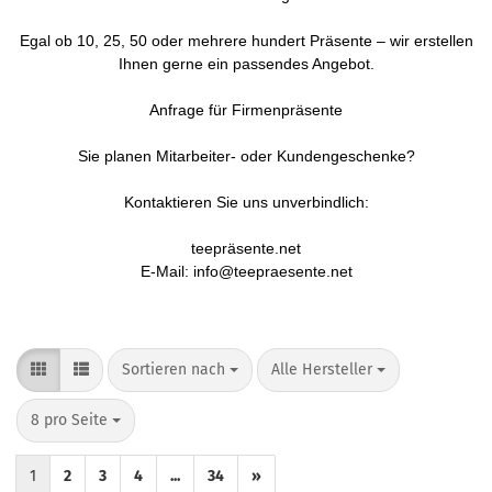
Egal ob 10, 25, 50 oder mehrere hundert Präsente – wir erstellen
Ihnen gerne ein passendes Angebot.
Anfrage für Firmenpräsente
Sie planen Mitarbeiter- oder Kundengeschenke?
Kontaktieren Sie uns unverbindlich:
teepräsente.net
E-Mail: info@teepraesente.net
Sortieren nach
pro Seite
Sortieren nach
Alle Hersteller
pro Seite
8 pro Seite
1
2
3
4
...
34
»