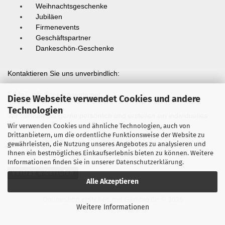
Weihnachtsgeschenke
Jubiläen
Firmenevents
Geschäftspartner
Dankeschön-Geschenke
Kontaktieren Sie uns unverbindlich:
E-Mail:
info@teepräsente.net
Diese Webseite verwendet Cookies und andere
Technologien
Wir beraten Sie gerne persönlich und erstellen ein individuelles
Angebot.
Wir verwenden Cookies und ähnliche Technologien, auch von
Drittanbietern, um die ordentliche Funktionsweise der Website zu
gewährleisten, die Nutzung unseres Angebotes zu analysieren und
Ihnen ein bestmögliches Einkaufserlebnis bieten zu können. Weitere
Informationen finden Sie in unserer
Datenschutzerklärung
.
Vertrag widerrufen
Alle Akzeptieren
Onlineshop erstellen
mit Gambio.de © 2026
Weitere Informationen