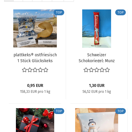
TOP
TOP
plattkeks® ostfriesisch
Schweizer
1 Stück Glückskeks
Schokoriegel: Munz
ostfriesisch 6 g. nordet
Prügeli weiss à 23 g.
jeden ein !
0,95 EUR
1,30 EUR
158,33 EUR pro 1 kg
56,52 EUR pro 1 kg
TOP
TOP