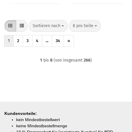
Sortieren nach
pro Seite
Sortieren nach
8 pro Seite
1
2
3
4
...
34
»
1
bis
8
(von insgesamt
266
)
Kundenvorteile:
kein Mindestbestellwert
keine Mindestbestellmenge
10 % Stammrabatt für "registrierte Kunden" für BRD